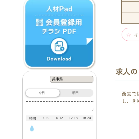
キ
求人の
西宮で
今日
明日
し、き
/
0-6
6-12
12-18
18-24
時間