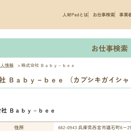
人材Padとは
お仕事検索
事業
お仕事検索
求人情報
>
株式会社 Ｂａｂｙ－ｂｅｅ
社 Ｂａｂｙ－ｂｅｅ （カブシキガイシャ
会社 Ｂａｂｙ－ｂｅｅ
住所
662-0943 兵庫県西宮市建石町6ー2