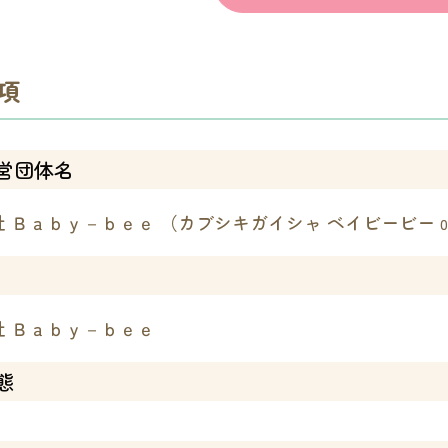
項
営団体名
社 Ｂａｂｙ－ｂｅｅ （カブシキガイシャ ベイビービー
0
社 Ｂａｂｙ－ｂｅｅ
態