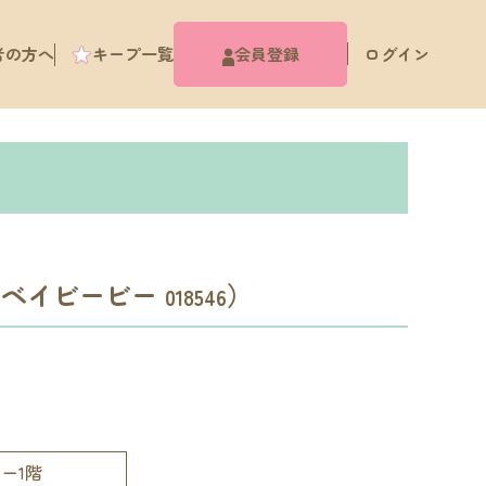
者の方へ
キープ一覧
会員登録
ログイン
 ベイビービー
）
018546
1ー1階