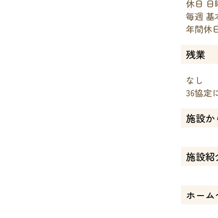
休日 日
毎週 
年間休
残業
なし
36協定
施設か
施設紹
ホーム