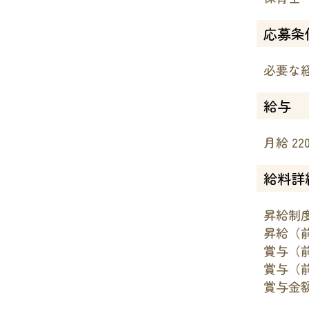
応募条
必要な
給与
月給 220
給料詳
昇給制度
昇給（
賞与（
賞与（
賞与金額