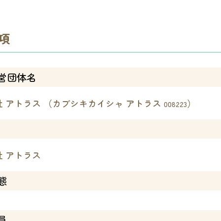
項
営団体名
社 アトラス （カブシキカイシャ アトラス
）
008223
社 アトラス
態
員