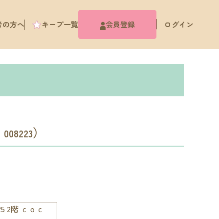
者の方へ
キープ一覧
会員登録
ログイン
ス
）
008223
5 2階 ｃｏｃ