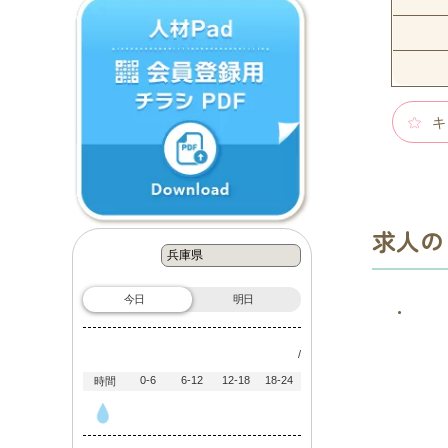
キ
求人の
今日
明日
・
/
0-6
6-12
12-18
18-24
時間