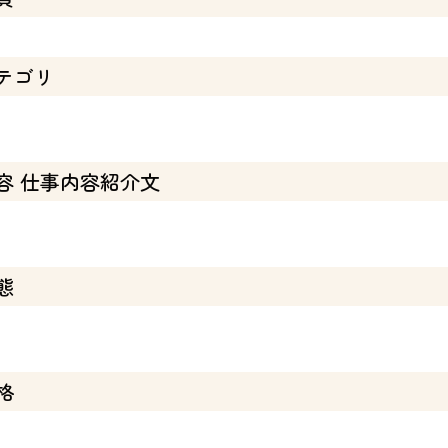
テゴリ
容 仕事内容紹介文
態
格