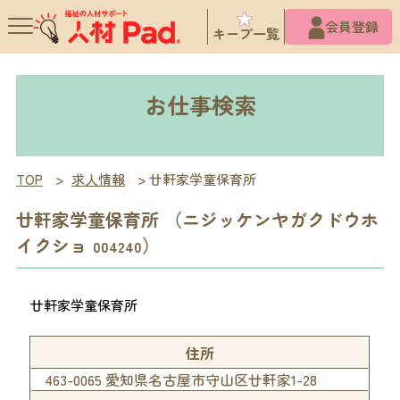
X
会員登録
キープ一覧
お仕事検索
TOP
>
求人情報
>
廿軒家学童保育所
廿軒家学童保育所 （ニジッケンヤガクドウホ
イクショ
）
004240
廿軒家学童保育所
住所
463-0065 愛知県名古屋市守山区廿軒家1-28