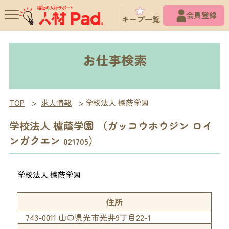
X
会員登録
キープ一覧
お仕事検索
TOP
>
求人情報
>
学校法人 櫨蔭学園
学校法人 櫨蔭学園 （ガッコウホウジン ロイ
ンガクエン
）
021705
学校法人 櫨蔭学園
住所
743-0011 山口県光市光井9丁目22-1