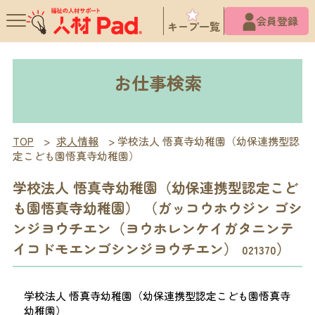
X
会員登録
キープ一覧
お仕事検索
TOP
>
求人情報
>
学校法人 悟真寺幼稚園（幼保連携型認
定こども園悟真寺幼稚園）
学校法人 悟真寺幼稚園（幼保連携型認定こど
も園悟真寺幼稚園） （ガッコウホウジン ゴシ
ンジヨウチエン（ヨウホレンケイガタニンテ
イコドモエンゴシンジヨウチエン）
）
021370
学校法人 悟真寺幼稚園（幼保連携型認定こども園悟真寺
幼稚園）